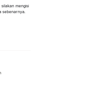
silakan mengisi 
ta sebenarnya.
Pastikan mengisi dengan email yang digunakan untuk mendaftar pada laman 