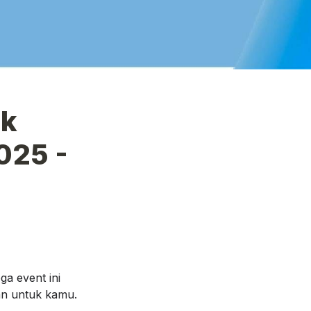
k 
25 - 
a event ini 
n untuk kamu.