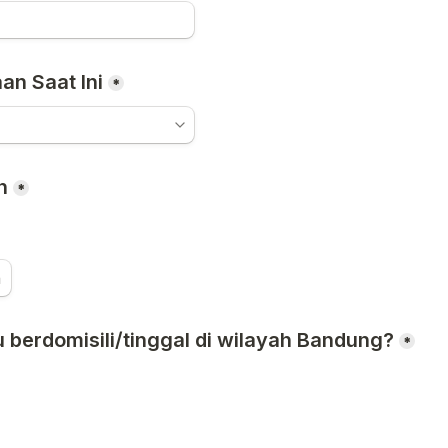
an Saat Ini
*
n
*
n
berdomisili/tinggal di wilayah Bandung?
*