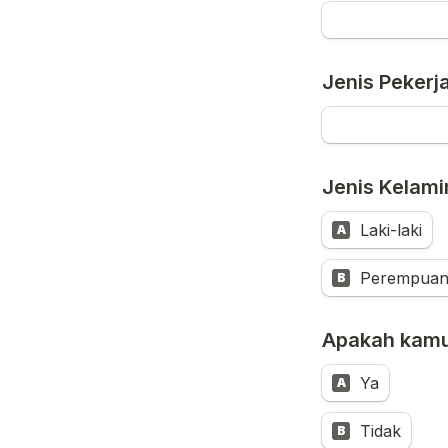
Jenis Pekerja
Jenis Kelami
Laki-laki
A
Perempua
B
Apakah kamu 
Ya
A
Tidak
B