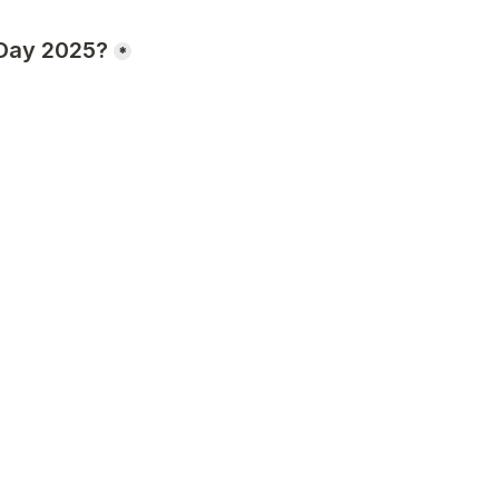
 Day 2025?
*